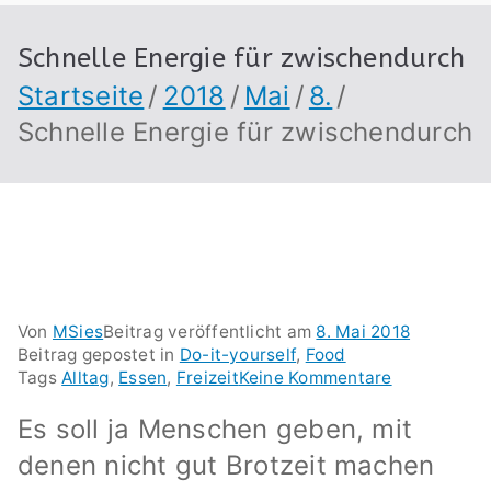
Schnelle Energie für zwischendurch
Startseite
2018
Mai
8.
Schnelle Energie für zwischendurch
Von
MSies
Beitrag veröffentlicht am
8. Mai 2018
Beitrag gepostet in
Do-it-yourself
,
Food
für
Tags
Alltag
,
Essen
,
Freizeit
Keine Kommentare
Schnelle
Energie
Es soll ja Menschen geben, mit
für
denen nicht gut Brotzeit machen
zwischendu