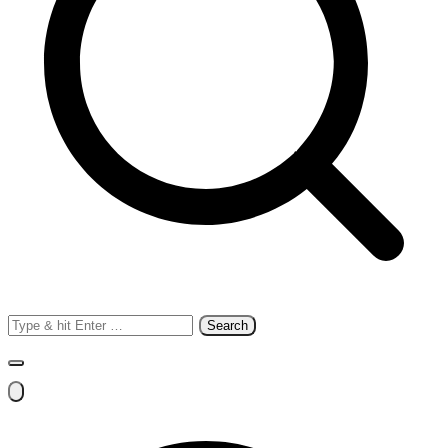
Search
for: