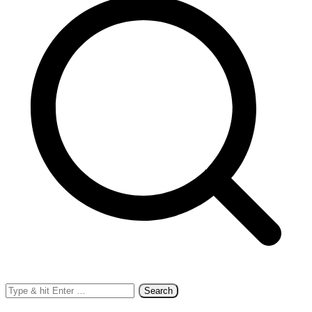
Search
for: